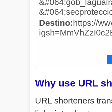
&#064;gob_laguair
&#064;secproteccio
Destino:
https://w
igsh=MmVhZzI0c2
Why use URL sh
URL shorteners tran