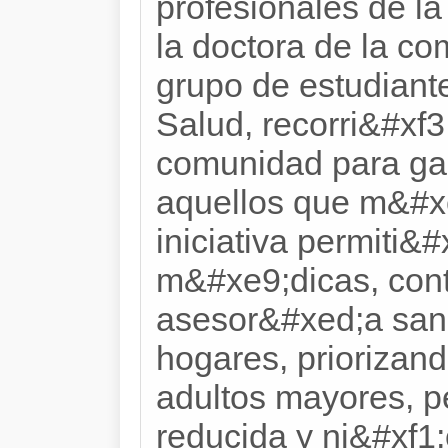
profesionales de l
la doctora de la c
grupo de estudiant
Salud, recorri&#xf3;
comunidad para gar
aquellos que m&#xe
iniciativa permiti&#
m&#xe9;dicas, contr
asesor&#xed;a sani
hogares, priorizand
adultos mayores, p
reducida y ni&#xf1