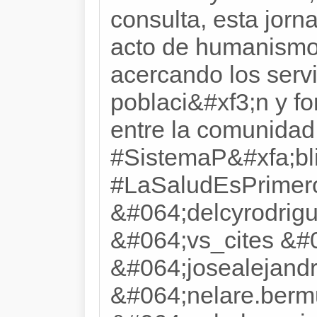
consulta, esta jorn
acto de humanismo
acercando los servi
poblaci&#xf3;n y fo
entre la comunidad 
#SistemaP&#xfa;bl
#LaSaludEsPrimer
&#064;delcyrodrig
&#064;vs_cites &#
&#064;josealejandr
&#064;nelare.ber