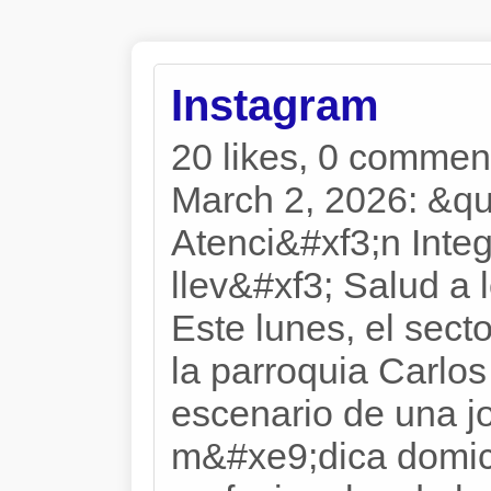
Instagram
20 likes, 0 commen
March 2, 2026: &qu
Atenci&#xf3;n Integ
llev&#xf3; Salud a
Este lunes, el sect
la parroquia Carlos
escenario de una j
m&#xe9;dica domici