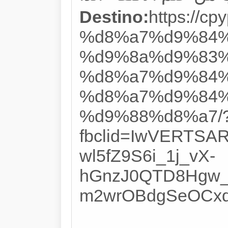
Destino:
https://
%d8%a7%d9%84%
%d9%8a%d9%83%
%d8%a7%d9%84%
%d8%a7%d9%84%
%d9%88%d8%a7/
fbclid=IwVERTS
wl5fZ9S6i_1j_vX-
hGnzJ0QTD8Hgw_
m2wrOBdgSeOCxd