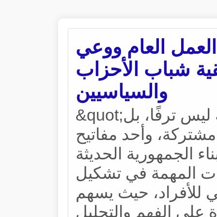
عمل العام ووعي
821; تنسيقية شباب الأحزاب
والسياسيين
&quot;إن تمكين المرأة المصرية ليس ترفًا، بل
شتركة، وأحد مفاتيح
بناء الجمهورية الحديثة.&quot;مثل العمل العام
ات المهمة في تشكيل
 للأفراد، حيث يسهم
 على الفهم والتحليل