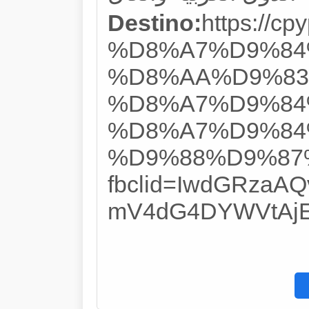
Destino:
https:/
%D8%A7%D9%84
%D8%AA%D9%83
%D8%A7%D9%84
%D8%A7%D9%84
%D9%88%D9%87
fbclid=IwdGRzaA
mV4dG4DYWVtAj