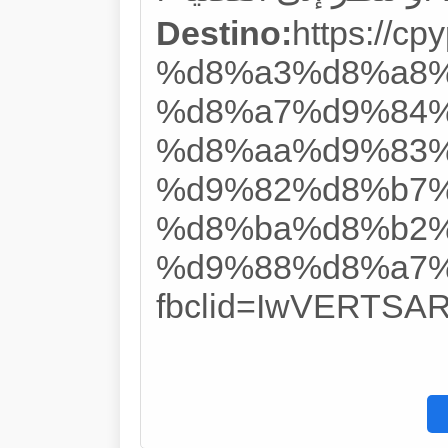
Destino:
https://
%d8%a3%d8%a8%
%d8%a7%d9%84%
%d8%aa%d9%83%
%d9%82%d8%b7%
%d8%ba%d8%b2%
%d9%88%d8%a7%
fbclid=IwVERTS