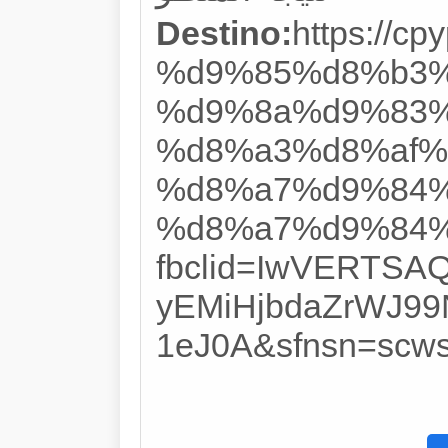
Destino:
https://
%d9%85%d8%b3%
%d9%8a%d9%83%
%d8%a3%d8%af%
%d8%a7%d9%84%
%d8%a7%d9%84%
fbclid=IwVERTS
yEMiHjbdaZrWJ9
1eJ0A&sfnsn=scw