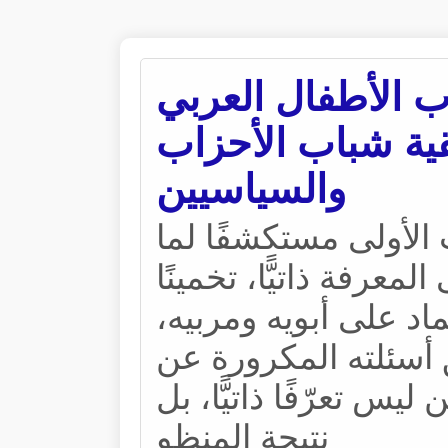
ب الأطفال العربي
&#8211; شباب الأحزاب
والسياسيين
الأولى مستكشفًا لما
معرفة ذاتيًّا، تخمينًا
اعتماد على أبويه ومربيه
أسئلته المكرورة عن
ليس تعرّفًا ذاتيًّا، بل
نتيجة المنظو